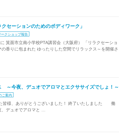
ラクセーションのためのボディワーク」
ワークショップ報告
月12日に 箕面市立南小学校PTA講習会（大阪府） 「リラクセーショ
マの香りに包まれた ゆったりした空間でリラックス～を開催さ
ス ～今夜、デュオでアロマとエクササイズでしょ！～
のご案内
ました皆様、ありがとうございました！ 終了いたしました 働
夜、デュオでアロマと …