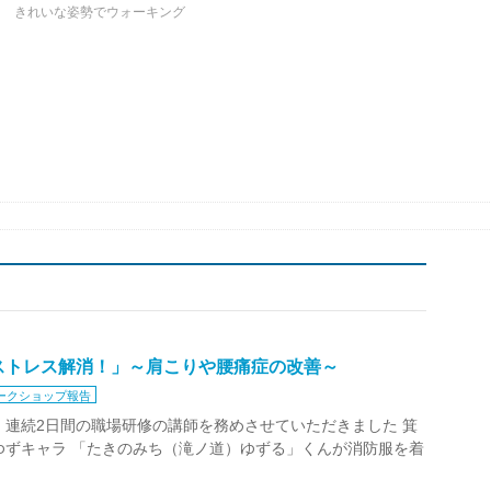
ク きれいな姿勢でウォーキング
ストレス解消！」～肩こりや腰痛症の改善～
ークショップ報告
 連続2日間の職場研修の講師を務めさせていただきました 箕
ゆずキャラ 「たきのみち（滝ノ道）ゆずる」くんが消防服を着