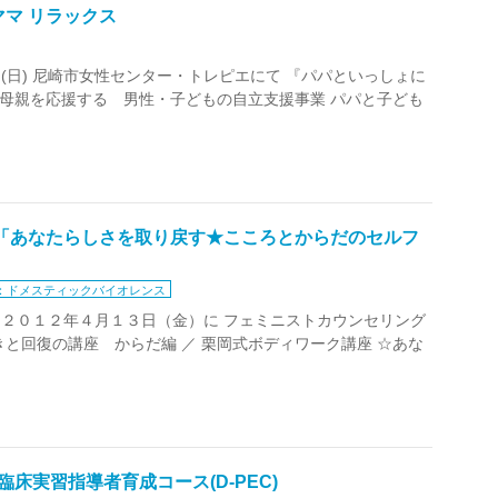
マ リラックス
25日(日) 尼崎市女性センター・トレピエにて 『パパといっしょに
く母親を応援する 男性・子どもの自立支援事業 パパと子ども
／「あなたらしさを取り戻す★こころとからだのセルフ
：ドメスティックバイオレンス
] ２０１２年４月１３日（金）に フェミニストカウンセリング
と回復の講座 からだ編 ／ 栗岡式ボディワーク講座 ☆あな
臨床実習指導者育成コース(D-PEC)