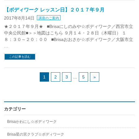
【ボディワーク レッスン日】２０１７年９月
2017年8月14日
講座のご案内
★２０１７年９月★ ■Brisaにしのみや☆ボディワーク／西宮市立
中央公民館■＞＞地図はこちら ９月１４・２８日（木曜日） １
８：３０～２０：００ ■Brisaおおさか☆ボディワーク／大阪市立
…
この記事を読む
1
2
3
…
5
»
カテゴリー
Brisaかわにし☆ボディワーク
Brisa星の宮クラブ☆ボディワーク