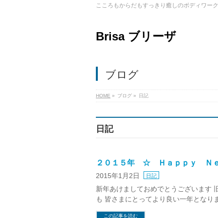
こころもからだもすっきり癒しのボディワー
Brisa ブリーザ
ブログ
HOME
»
ブログ
»
日記
日記
２０１５年 ☆ Ｈａｐｐｙ Ｎ
2015年1月2日
日記
新年あけましておめでとうございます 
も 皆さまにとってより良い一年となり
この記事を読む