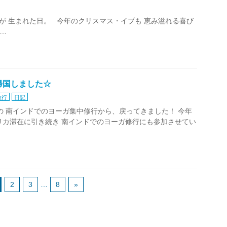
ストが 生まれた日。 今年のクリスマス・イブも 恵み溢れる喜び
…
帰国しました☆
旅行
日記
までの 南インドでのヨーガ集中修行から、戻ってきました！ 今年
リカ滞在に引き続き 南インドでのヨーガ修行にも参加させてい
2
3
…
8
»