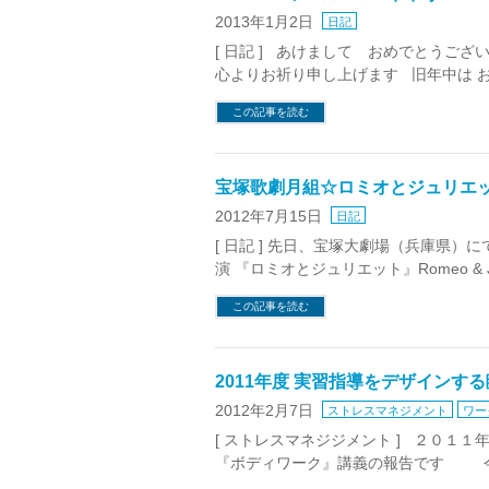
2013年1月2日
日記
[ 日記 ] あけまして おめでとうご
心よりお祈り申し上げます 旧年中は 
この記事を読む
宝塚歌劇月組☆ロミオとジュリエ
2012年7月15日
日記
[ 日記 ] 先日、宝塚大劇場（兵庫県
演 『ロミオとジュリエット』Romeo & Juliette
この記事を読む
2011年度 実習指導をデザインする
2012年2月7日
ストレスマネジメント
ワー
[ ストレスマネジジメント ] ２０１
『ボディワーク』講義の報告です 今