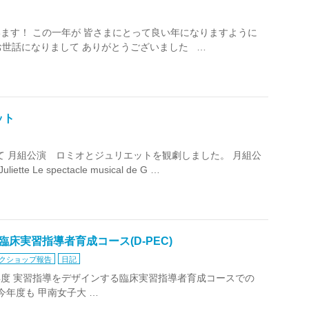
ざいます！ この一年が 皆さまにとって良い年になりますように
お世話になりまして ありがとうございました …
ット
）にて 月組公演 ロミオとジュリエットを観劇しました。 月組公
 Le spectacle musical de G …
臨床実習指導者育成コース(D-PEC)
クショップ報告
日記
１年度 実習指導をデザインする臨床実習指導者育成コースでの
年度も 甲南女子大 …