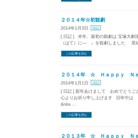
２０１４年☆初観劇
2014年1月3日
日記
[ 日記 ] 本年、最初の観劇は 宝塚
（はて）に― 』を観劇しました 星組
この記事を読む
２０１４年 ☆ Ｈａｐｐｙ Ｎ
2014年1月1日
日記
[ 日記 ] 新年あけまして おめでと
心よりお祈り申し上げます 旧年中は 
&nbs …
この記事を読む
２０１３年 ☆ Ｈａｐｐｙ Ｎ