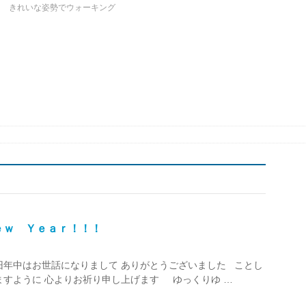
ク きれいな姿勢でウォーキング
ｅｗ Ｙｅａｒ！！！
旧年中はお世話になりまして ありがとうございました ことし
ますように 心よりお祈り申し上げます ゆっくりゆ …