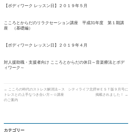
【ボディワーク レッスン日】２０１９年５月
こころとからだのリラクセーション講座 平成31年度 第１期講
座 （基礎編）
【ボディワーク レッスン日】２０１９年４月
対人援助職・支援者向け こころとからだの休日～音楽療法とボデ
ィワーク～
←
こころの時代のストレス解消法～ス
シティライフ北摂ＷＥＳＴ版９月号に
トレスとの上手なつき合い方～☆講座
掲載されました！
→
のご案内
カテゴリー