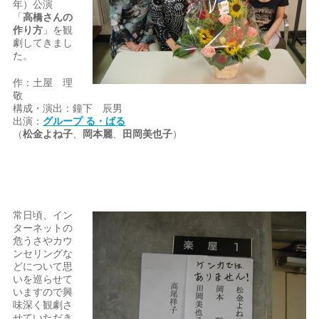
年）公演
「
高橋さんの
作り方
」を観
劇してきまし
た。
作：土屋 理
敬
構成・演出：鐘下 辰男
出演：
グループ る・ばる
（
松金よね子
、
岡本麗
、
田岡美也子
）
常日頃、イン
ターネットの
危うさやカウ
ンセリングな
どについて思
いを巡らせて
いますので興
味深く観劇さ
せていただき