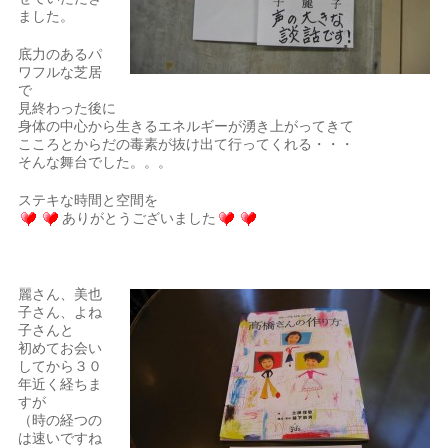
ました。
底力のあるパ
ワフルな芝居
で
見終わった後に
身体の中心から生きるエネルギーが湧き上がってきて
こころとからだの毒素が抜け出て行ってくれる・・・
そんな舞台でした。。。
ステキな時間と空間を
ありがとうございました
麗さん、美也
子さん、よね
子さんと
初めてお会い
してから３０
年近く経ちま
すが
（時の経つの
は速いですね