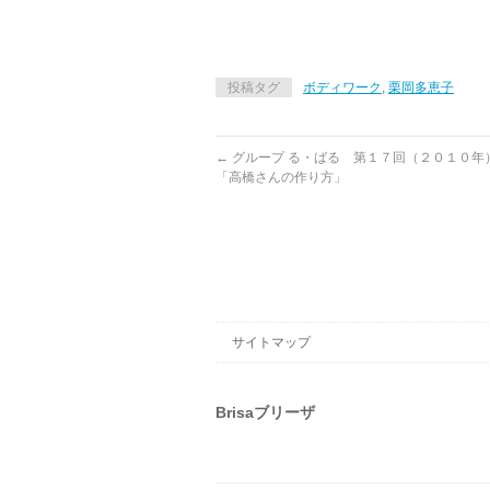
投稿タグ
ボディワーク
,
栗岡多恵子
←
グループ る・ばる 第１７回（２０１０
「高橋さんの作り方」
サイトマップ
Brisaブリーザ