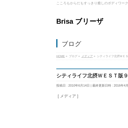
こころもからだもすっきり癒しのボディワー
Brisa ブリーザ
ブログ
HOME
»
ブログ
»
メディア
»
シティライフ北摂ＷＥ
シティライフ北摂ＷＥＳＴ版
投稿日 : 2010年6月14日
最終更新日時 : 2016年4
[ メディア ]