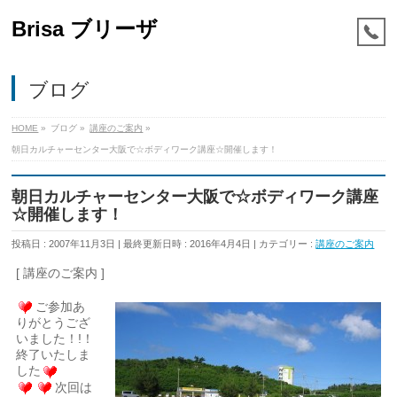
Brisa ブリーザ
ブログ
HOME
»
ブログ
»
講座のご案内
»
朝日カルチャーセンター大阪で☆ボディワーク講座☆開催します！
朝日カルチャーセンター大阪で☆ボディワーク講座
☆開催します！
投稿日 : 2007年11月3日
最終更新日時 : 2016年4月4日
カテゴリー :
講座のご案内
[ 講座のご案内 ]
ご参加あ
りがとうござ
いました！!！
終了いたしま
した
次回は