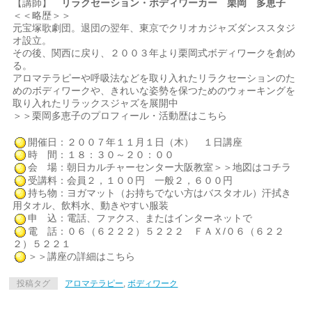
【講師】
リラクセーション・ボディワーカー 栗岡 多恵子
＜＜略歴＞＞
元宝塚歌劇団。退団の翌年、東京でクリオカジャズダンススタジ
オ設立。
その後、関西に戻り、２００３年より栗岡式ボディワークを創め
る。
アロマテラピーや呼吸法などを取り入れたリラクセーションのた
めのボディワークや、きれいな姿勢を保つためのウォーキングを
取り入れたリラックスジャズを展開中
＞＞栗岡多恵子のプロフィール・活動歴はこちら
開催日：２００７年１１月１日（木） １日講座
時 間：１８：３０～２０：００
会 場：朝日カルチャーセンター大阪教室＞＞地図はコチラ
受講料：会員２，１００円 一般２，６００円
持ち物：ヨガマット（お持ちでない方はバスタオル）汗拭き
用タオル、飲料水、動きやすい服装
申 込：電話、ファクス、またはインターネットで
電 話：０６（６２２２）５２２２ ＦＡＸ/０６（６２２
２）５２２１
＞＞講座の詳細はこちら
投稿タグ
アロマテラピー
,
ボディワーク