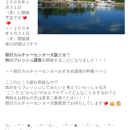
２００８年１
月３１日
（木）に開催
予定です
＞＞２００８
年１月３１日
（木）開催講
座の詳細はコチラ
朝日カルチャーセンター大阪
主催で
秋のフレッシュ講座
を開催することになりました！！！
＞＞朝日カルチャーセンターおすすめ講座の特集ページ
ここのところ疲れ気味なので
気分をリフレッシュしてみたいと考えていらっしゃる方
“こころ”と“からだ”のセルフケアってどんなことをするの？と
興味をお持ちの方は是非ご参加ください！！！
朝日カルチャーセンター大阪教室でお待ちしています
☆。・:*:・`★。・:*:・`☆、。・:*:・`★。・:*:・`☆。・:*:・