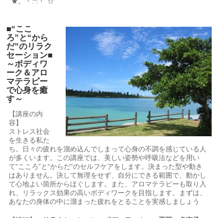
`★。・:*:・`☆
■“ここ
ろ”と“から
だ”のリラク
セーション■
～ボディワ
ーク＆アロ
マテラピー
で心身を癒
す～
【講座の内
容】
ストレス社会
を生きる私た
ち。日々の疲れを溜め込んでしまって心身の不調を感じている人
が多くいます。この講座では、美しい姿勢や呼吸法などを用い
て“こころ”と“からだ”のセルフケアをします。決まった型や動き
はありません。決して無理をせず、自分にできる範囲で、動かし
て心地よい箇所からほぐします。また、アロマテラピーも取り入
れ、リラックス効果の高いボディワークを目指します。まずは、
あなたの身体の中に溜まった疲れをとることを実感しましょう