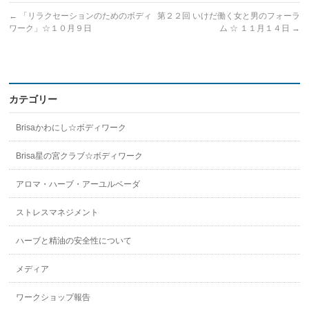
←
「リラクセーションのためのボディ
第２２回 いけだ働く女と男のフォーラ
ワーク」☆１０月９日
ム ☆ １１月１４日
→
カテゴリー
Brisaかわにし☆ボディワーク
Brisa星の宮クラブ☆ボディワーク
アロマ・ハーブ・アーユルベーダ
ストレスマネジメント
ハーブと精油の安全性について
メディア
ワークショップ報告