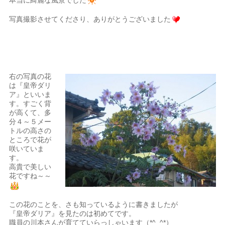
写真撮影させてくださり、ありがとうございました
右の写真の花
は『皇帝ダリ
ア』といいま
す。すごく背
が高くて、多
分４～５メー
トルの高さの
ところで花が
咲いていま
す。
高貴で美しい
花ですね～～
この花のことを、さも知っているように書きましたが
『皇帝ダリア』を見たのは初めてです。
職員の川本さんが育てていらっしゃいます（*^_^*）