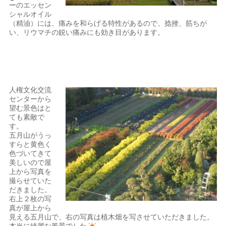
ーのエッセン
シャルオイル
（精油）には、痛みを和らげる特性があるので、捻挫、筋ちが
い、リウマチの鋭い痛みにも効き目があります。
人権文化交流
センターから
望む景色はと
ても素敵で
す。
五月山がうっ
すらと黄色く
色づいてきて
美しいので屋
上から写真を
撮らせていた
だきました。
右上２枚の写
真が屋上から
見える五月山で、右の写真は植木畑を写させていただきました。
本当に綺麗な風景でした