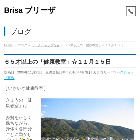
Brisa ブリーザ
ブログ
HOME
»
ブログ
»
ワークショップ報告
»
６５才以上の「健康教室」☆１１月１５日
６５才以上の「健康教室」☆１１月１５日
投稿日 : 2006年11月21日
最終更新日時 : 2016年4月3日
カテゴリー :
ワークショッ
プ報告
[ いきいき健康教室 ]
きょうの「健
康教室」は
姿勢を正しく
保ちながら、
身体を各部分
ごとに動かし