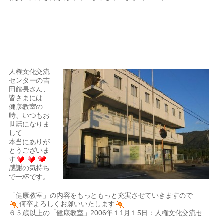
人権文化交流
センターの吉
田館長さん、
皆さまには
健康教室の
時、いつもお
世話になりま
して
本当にありが
とうございま
す
感謝の気持ち
で一杯です。
「健康教室」の内容をもっともっと充実させていきますので
何卒よろしくお願いいたします
６５歳以上の「健康教室」2006年１1月１5日：人権文化交流セ