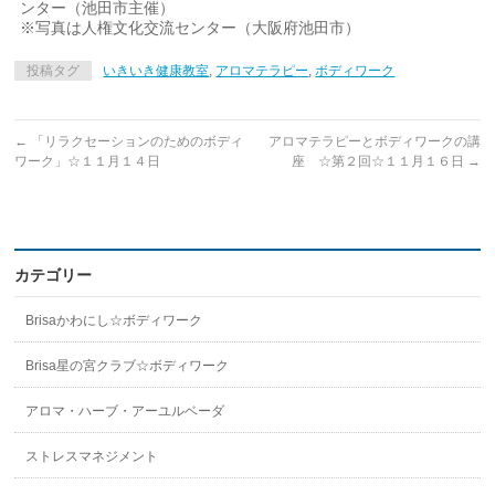
ンター（池田市主催）
※写真は人権文化交流センター（大阪府池田市）
投稿タグ
いきいき健康教室
,
アロマテラピー
,
ボディワーク
←
「リラクセーションのためのボディ
アロマテラピーとボディワークの講
ワーク」☆１１月１４日
座 ☆第２回☆１１月１６日
→
カテゴリー
Brisaかわにし☆ボディワーク
Brisa星の宮クラブ☆ボディワーク
アロマ・ハーブ・アーユルベーダ
ストレスマネジメント