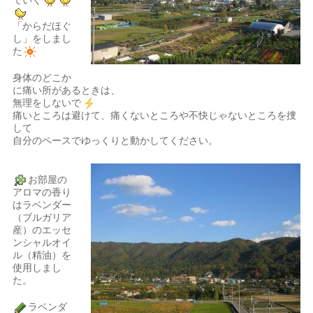
ていく
「からだほぐ
し」をしまし
た
身体のどこか
に痛い所があるときは、
無理をしないで
痛いところは避けて、痛くないところや不快じゃないところを捜
して
自分のペースでゆっくりと動かしてください。
お部屋の
アロマの香り
はラベンダー
（ブルガリア
産）のエッセ
ンシャルオイ
ル（精油）を
使用しまし
た。
ラベンダ