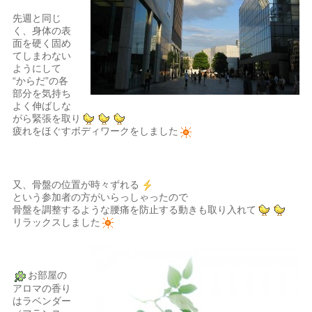
先週と同じ
く、身体の表
面を硬く固め
てしまわない
ようにして
“からだ”の各
部分を気持ち
よく伸ばしな
がら緊張を取り
疲れをほぐすボディワークをしました
又、骨盤の位置が時々ずれる
という参加者の方がいらっしゃったので
骨盤を調整するような腰痛を防止する動きも取り入れて
リラックスしました
お部屋の
アロマの香り
はラベンダー