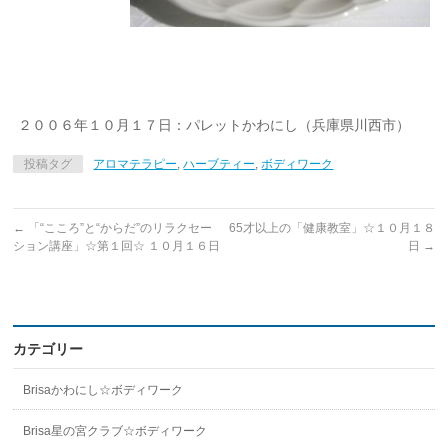
２００６年１０月１７日：パレットかわにし（兵庫県川西市）
投稿タグ
アロマテラピー
,
ハーブティー
,
ボディワーク
←
「“こころ”と“からだ”のリラクセー
65才以上の「健康教室」☆１０月１８
ション講座」☆第１回☆ １０月１６日
日
→
カテゴリー
Brisaかわにし☆ボディワーク
Brisa星の宮クラブ☆ボディワーク