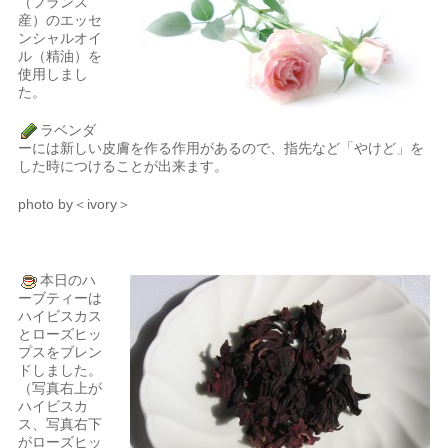
（フランス
産）のエッセ
ンシャルオイ
ル（精油）を
使用しまし
た。
ラベンダ
ーには新しい皮膚を作る作用があるので、指先など「やけど」を
した時につけることが出来ます。
photo by＜ivory＞
本日のハ
ーブティーは
ハイビスカス
とローズヒッ
プスをブレン
ドしました。
（写真右上が
ハイビスカ
ス、写真右下
がローズヒッ